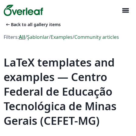
menu
arrow_left_alt
Back to all gallery items
Filters:
All
/
Şablonlar
/
Examples
/
Community articles
LaTeX templates and
examples — Centro
Federal de Educação
Tecnológica de Minas
Gerais (CEFET-MG)