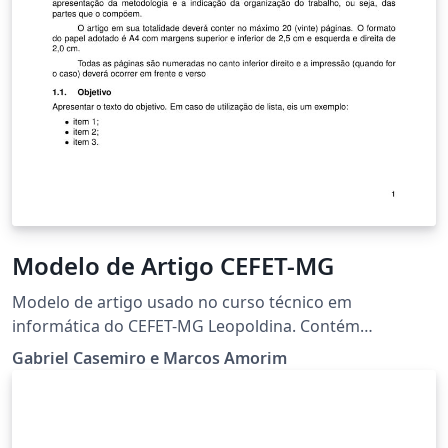
Modelo de Artigo CEFET-MG
Modelo de artigo usado no curso técnico em
informática do CEFET-MG Leopoldina. Contém
instruções a respeito da utilização. Article template
Gabriel Casemiro e Marcos Amorim
used in the technical course in computer science of the
CEFET-MG Leopoldina. Contains instructions for use.