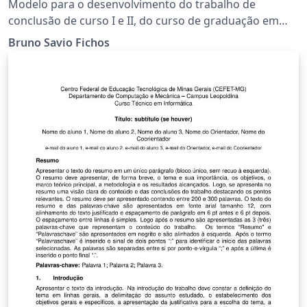
Modelo para o desenvolvimento do trabalho de
conclusão de curso I e II, do curso de graduação em
Engenharia Mecânica do Centro Federal de Educação
Bruno Savio Fichos
Tecnológica de Minas Gerais do Campus II em Belo
Horizonte Minas Gerais. Dúvidas, erros ou sugestões?
Entre em contato com o DEM ou me procure no
linkedIn: https://www.linkedin.com/in/brunofichos/
Aproveite, e bons trabalhos