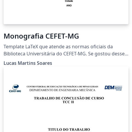
Monografia CEFET-MG
Template LaTeX que atende as normas oficiais da
Biblioteca Universitária do CEFET-MG. Se gostou desse
template, deixe sua estrela no GitHub:
Lucas Martins Soares
https://github.com/lucasmsoares96/Template-
Monografia-CEFET-MG