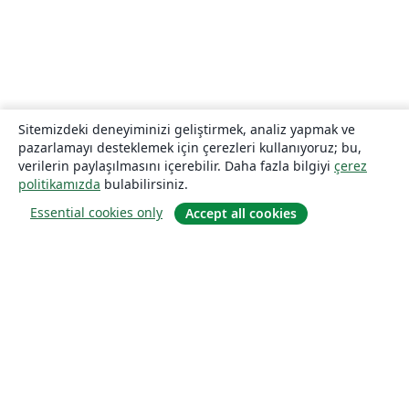
Sitemizdeki deneyiminizi geliştirmek, analiz yapmak ve
pazarlamayı desteklemek için çerezleri kullanıyoruz; bu,
verilerin paylaşılmasını içerebilir. Daha fazla bilgiyi
çerez
politikamızda
bulabilirsiniz.
Essential cookies only
Accept all cookies
Hakkında
About us
Careers
Blog