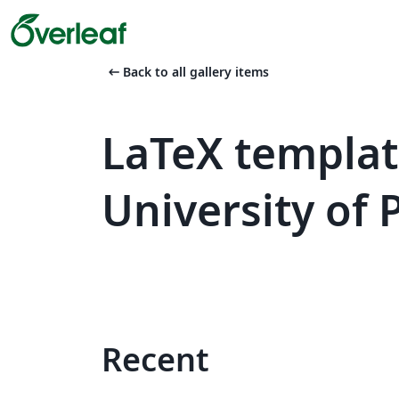
arrow_left_alt
Back to all gallery items
LaTeX templa
University of
Recent