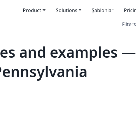
Product
Solutions
Şablonlar
Prici
Filters
tes and examples 
 Pennsylvania