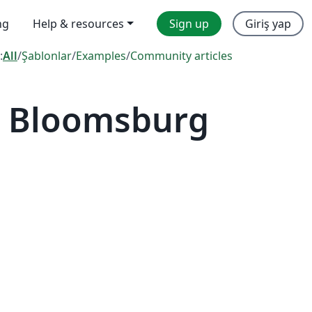
ng
Help & resources
Sign up
Giriş yap
:
All
/
Şablonlar
/
Examples
/
Community articles
— Bloomsburg