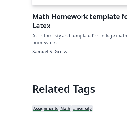
Math Homework template f
Latex
A custom .sty and template for college mat
homework.
Samuel S. Gross
Related Tags
Assignments
Math
University