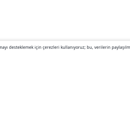
yı desteklemek için çerezleri kullanıyoruz; bu, verilerin paylaşılma
Hakkında
About us
Careers
Blog