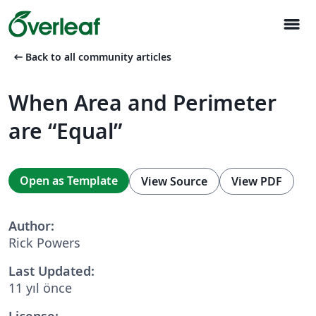
menu
arrow_left_alt
Back to all community articles
When Area and Perimeter
are “Equal”
Open as Template
View Source
View PDF
Author:
Rick Powers
Last Updated:
11 yıl önce
License: