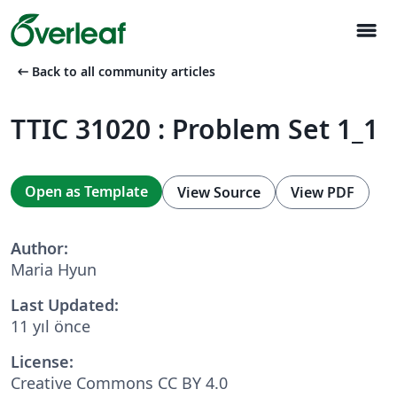
menu
arrow_left_alt
Back to all community articles
TTIC 31020 : Problem Set 1_1
Open as Template
View Source
View PDF
Author:
Maria Hyun
Last Updated:
11 yıl önce
License:
Creative Commons CC BY 4.0