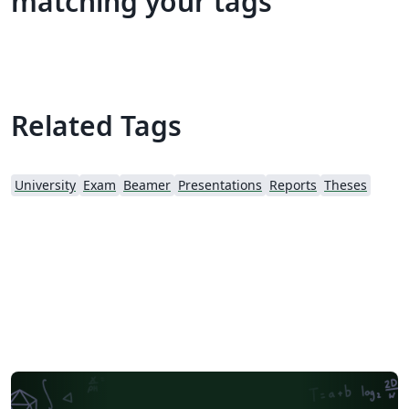
matching your tags
Related Tags
University
Exam
Beamer
Presentations
Reports
Theses