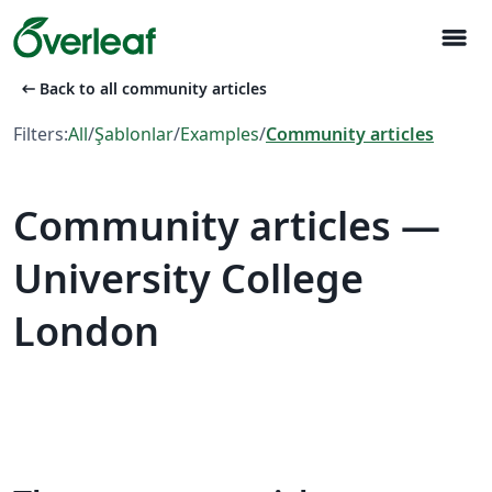
menu
arrow_left_alt
Back to all community articles
Filters:
All
/
Şablonlar
/
Examples
/
Community articles
Community articles —
University College
London