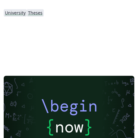
University
Theses
\begin
{
now
}