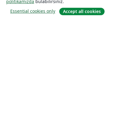
politikamızda
bulabilirsiniz.
Essential cookies only
Accept all cookies
Hakkında
About us
Careers
Blog
Solutions
For business
For universities
For government