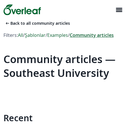
menu
arrow_left_alt
Back to all community articles
Filters:
All
/
Şablonlar
/
Examples
/
Community articles
Community articles —
Southeast University
Recent