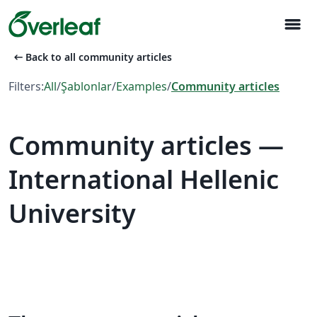
menu
arrow_left_alt
Back to all community articles
Filters:
All
/
Şablonlar
/
Examples
/
Community articles
Community articles —
International Hellenic
University