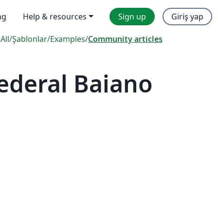
ng
Help & resources
Sign up
Giriş yap
:
All
/
Şablonlar
/
Examples
/
Community articles
ederal Baiano