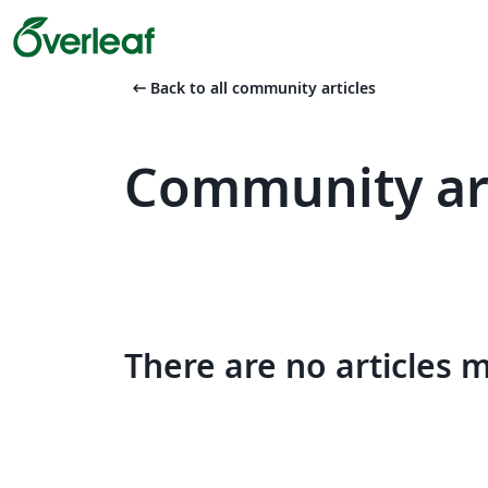
arrow_left_alt
Back to all community articles
Community art
There are no articles 