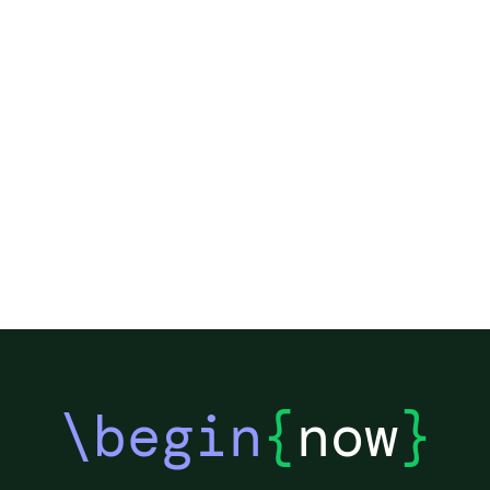
\begin
{
now
}