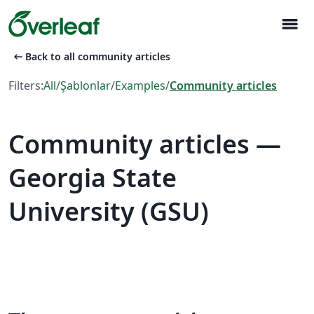
menu
arrow_left_alt
Back to all community articles
Filters:
All
/
Şablonlar
/
Examples
/
Community articles
Community articles —
Georgia State
University (GSU)