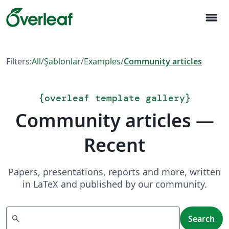
menu
Filters:
All
/
Şablonlar
/
Examples
/
Community articles
{
overleaf template gallery
}
Community articles —
Recent
Papers, presentations, reports and more, written
in LaTeX and published by our community.
Search
search
Search