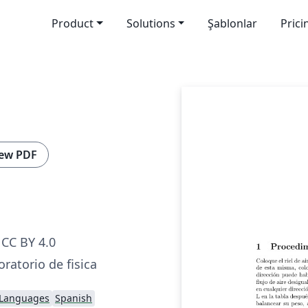
Product
Solutions
Şablonlar
Prici
ew PDF
CC BY 4.0
oratorio de fisica
 Languages
Spanish