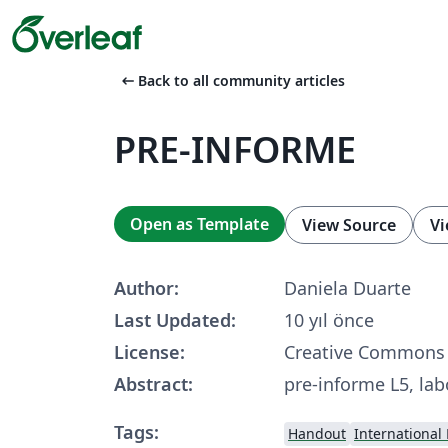
arrow_left_alt
Back to all community articles
PRE-INFORME
Open as Template
View Source
Vi
Author:
Daniela Duarte
Last Updated:
10 yıl önce
License:
Creative Commons 
Abstract:
pre-informe L5, lab
Tags:
Handout
International