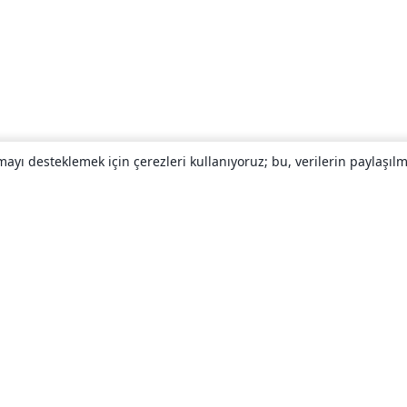
yı desteklemek için çerezleri kullanıyoruz; bu, verilerin paylaşılma
Hakkında
About us
Careers