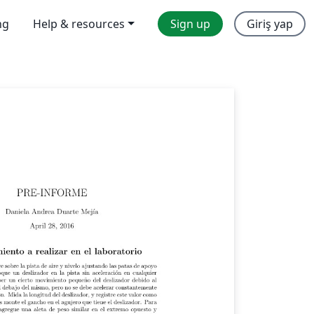
ng
Help & resources
Sign up
Giriş yap