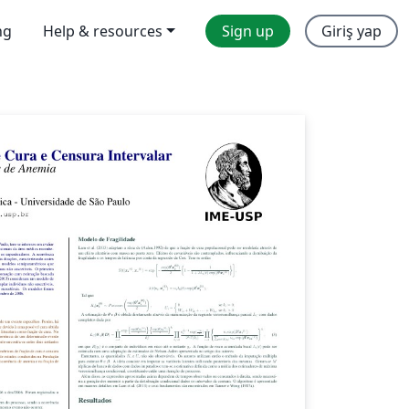
ng
Help & resources
Sign up
Giriş yap