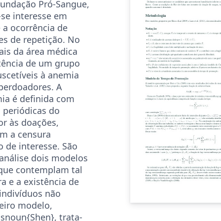
Fundação Pró-Sangue,
se interesse em
 a ocorrência de
s de repetição. No
nais da área médica
tência de um grupo
scetíveis à anemia
perdoadores. A
ia é definida com
 periódicas do
or às doações,
im a censura
o de interesse. São
análise dois modelos
que contemplam tal
a e a existência de
indivíduos não
meiro modelo,
asnoun{Shen}, trata-