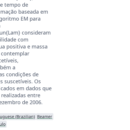
de tempo de
imação baseada em
lgoritmo EM para
a
noun{Lam} consideram
ilidade com
ua positiva e massa
a contemplar
etíveis,
mbém a
as condições de
s suscetíveis. Os
icados em dados que
realizadas entre
dezembro de 2006.
uguese (Brazilian)
Beamer
ulo