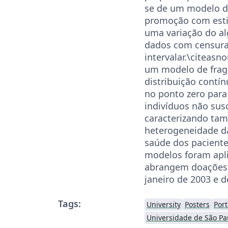
se de um modelo 
promoção com est
uma variação do a
dados com censur
intervalar.\citeas
um modelo de frag
distribuição contín
no ponto zero par
indivíduos não susc
caracterizando ta
heterogeneidade d
saúde dos paciente
modelos foram apl
abrangem doações 
janeiro de 2003 e 
Tags:
University
Posters
Port
Universidade de São Pa