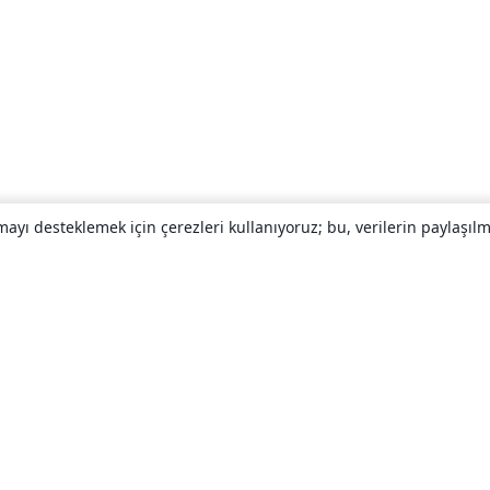
yı desteklemek için çerezleri kullanıyoruz; bu, verilerin paylaşılma
Hakkında
About us