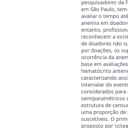
pesquisadores da 
em São Paulo, tem-
avaliar o tempo até
anemia em doadore
entanto, profissio
reconhecem a exis
de doadores não su
por doações, os su
ocorrência da anem
base em avaliações
hematócrito anteri
caracterizando ass
intervalar do event
considerados para 
semiparamétricos 
estrutura de censur
uma proporção de 
suscetíveis. O pri
proposto por \cite