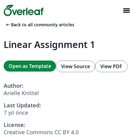
menu
arrow_left_alt
Back to all community articles
Linear Assignment 1
Open as Template
View Source
View PDF
Author:
Arielle Knittel
Last Updated:
7 yıl önce
License:
Creative Commons CC BY 4.0