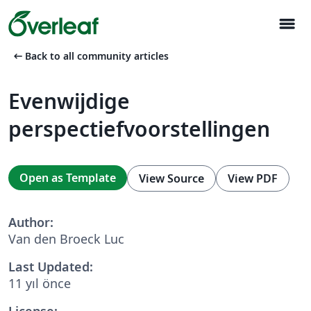
menu
arrow_left_alt
Back to all community articles
Evenwijdige
perspectiefvoorstellingen
Open as Template
View Source
View PDF
Author:
Van den Broeck Luc
Last Updated:
11 yıl önce
License: