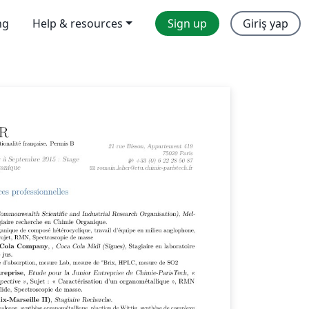
ng
Help & resources
Sign up
Giriş yap