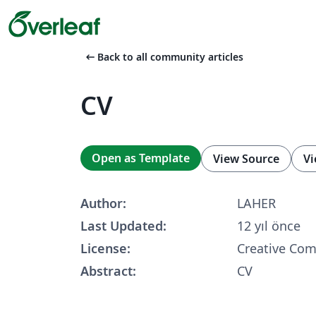
arrow_left_alt
Back to all community articles
CV
Open as Template
View Source
Vi
Author:
LAHER
Last Updated:
12 yıl önce
License:
Creative Co
Abstract:
CV