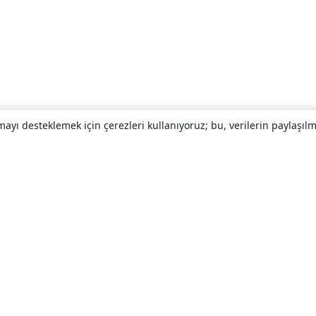
yı desteklemek için çerezleri kullanıyoruz; bu, verilerin paylaşılma
Hakkında
About us
Careers