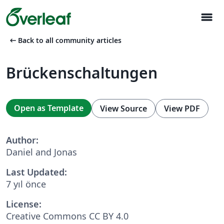
menu
arrow_left_alt
Back to all community articles
Brückenschaltungen
Open as Template
View Source
View PDF
Author:
Daniel and Jonas
Last Updated:
7 yıl önce
License:
Creative Commons CC BY 4.0